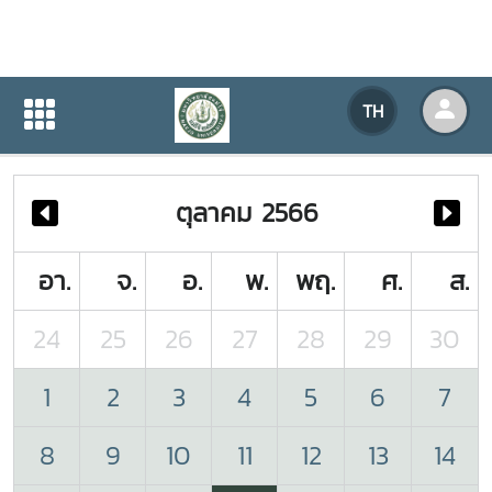
ปฏิทินกิจกรรมของหน่วยงาน
TH
หน้าแรก
ปฏิทินกิจกรรมของหน่วยงาน
ตุลาคม 2566
อา.
จ.
อ.
พ.
พฤ.
ศ.
ส.
24
25
26
27
28
29
30
1
2
3
4
5
6
7
8
9
10
11
12
13
14