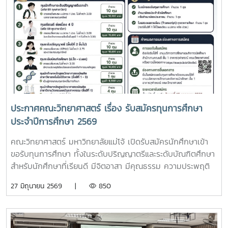
โดยประธานหลักสูตรสาขาวิชาสถิติและการจัดการสารสนเทศ -
การบรรยายพิเศษ หัวข้อ “แนวทางการใช้ชีวิต ในมหาวิทยาลัย
และดูแลสุขภาพใจ” โดยได้รับเกียรติจาก นพ.พายุพล ศรีอภัย
จิตแพทย์ชำนาญการ ให้การบรรยายแก่นักศึกษาและคณาจารย์ -
กิจกรรมมอบหมายอาจารย์ที่ปรึกษานักศึกษาชั้นปีที่ 1 - แบ่งกลุ่ม
นักศึกษาเพื่อเตรียมความพร้อมในแต่ละระดับ - กิจกรรม แฟน
พันธุ์แท้ สาขา วิชาสถิติและการจัดการสารสนเทศ - กิจกรรม
พบปะอาจารย์ที่ปรึกษาให้คำแนะนำและติดตามผลการเรียนของ
นักศึกษาในที่ปรึกษา
ประกาศคณะวิทยาศาสตร์ เรื่อง รับสมัครทุนการศึกษา
ประจำปีการศึกษา 2569
คณะวิทยาศาสตร์ มหาวิทยาลัยแม่โจ้ เปิดรับสมัครนักศึกษาเข้า
ขอรับทุนการศึกษา ทั้งในระดับปริญญาตรีและระดับบัณฑิตศึกษา
สำหรับนักศึกษาที่เรียนดี มีจิตอาสา มีคุณธรรม ความประพฤติ
เรียบร้อย แต่ขาดแคลนทุนทรัพย์ เพื่อสนับสนุนการศึกษาและ
27 มิถุนายน 2569 |
850
ทำคุณประโยชน์ให้แก่สังคมรายละเอียดประเภททุนการศึกษา (รวม
45 ทุน)1. ทุนนักศึกษาระดับปริญญาตรีแรกเข้า (รหัส 69 ทุก
สาขาวิชา) จำนวน 10 ทุนๆ ละ 10,000 บาท- เกรดเฉลี่ยสะสม
ม.ปลาย / ปวช. ไม่ต่ำกว่า 3.00 และขาดแคลนทุนทรัพย์ 2. ทุน