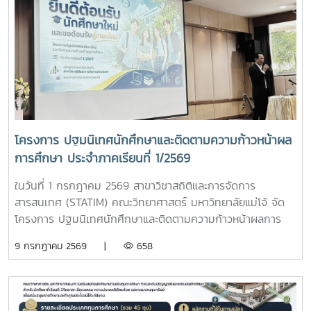
เฉพาะหน้า ซึ่งเป็นกิจกรรมสานความสัมพันธ์ระหว่างนักศึกษาทุก
ชั้นปี และ คณาจารย์ในสาขาวิชาฯ เป็นการเสริมสร้างพัฒนาการ
การทำงานร่วมกันเป็นทีม และพัฒนาทักษะ soft skill ให้กับ
นักศึกษาในหลักสูตร อีกทั้งยังเป็นการสานความสัมพันธ์ระหว่าง
นักศึกษา รุ่นพี่ รุ่นน้อง และเพื่อน ๆ ตลอดจนคณาจาารย์ในสาขา
วิชาฯ ภาพถ่ายและสื่อบันทึกภาพที่ปรากฏในกิจกรรมนี้ จัดทำขึ้น
เพื่อการประชาสัมพันธ์กิจกรรม และการสื่อสารของสาขาวิชาสถิติ
และการจัดการสารสนเทศ คณะวิทยาศาสตร์ มหาวิทยาลัยแม่โจ้
เท่านั้น โดยอยู่ภายใต้พระราชบัญญัติคุ้มครองข้อมูลส่วนบุคคล
โครงการ ปฐมนิเทศนักศึกษาและติดตามความก้าวหน้าผล
พ.ศ. 2562 (PDPA)
การศึกษา ประจำภาคเรียนที่ 1/2569
ในวันที่ 1 กรกฎาคม 2569 สาขาวิชาสถิติและการจัดการ
สารสนเทศ (STATIM) คณะวิทยาศาสตร์ มหาวิทยาลัยแม่โจ้ จัด
โครงการ ปฐมนิเทศนักศึกษาและติดตามความก้าวหน้าผลการ
ศึกษา ประจำภาคเรียนที่ 1/2569 เพื่อเตรียมความพร้อมให้
9 กรกฎาคม 2569 |
658
นักศึกษาทุกชั้นปี ทั้งด้านการเรียน การใช้ชีวิตในมหาวิทยาลัย
การวางแผนการศึกษา และการพัฒนาทักษะที่จำเป็น โดย
กิจกรรมประกอบด้วย - ทางหลักสูตรกล่าวแนะนำคณาจารย์ใน
หลักสูตร - การบรรยายหัวข้อ ผลลัพธ์การเรียนรู้ระดับหลักสูตร