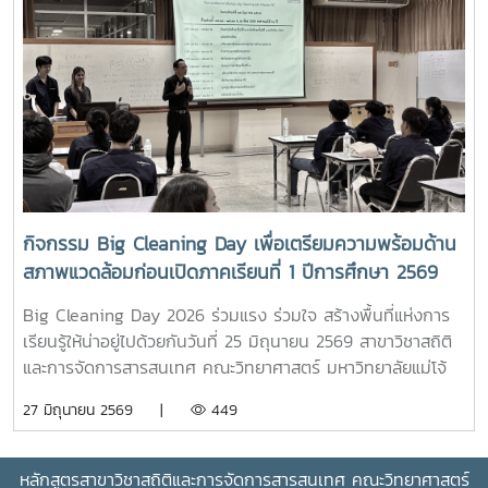
เรียนดี ต่อเนื่อง 4 ปี (รหัส 69 ทุกสาขาวิชา) จำนวน 10 ทุนๆ ละ
15,000 บาท- เกรดเฉลี่ยสะสม ม.ปลาย / ปวช. ไม่ต่ำกว่า 3.00
(และต้องรักษาเกรดเฉลี่ยเมื่อสิ้นสุดปี 1-4 ไม่ต่ำกว่า 3.00)3. ทุน
ระดับปริญญาตรี (ชั้นปีที่ 2 ขึ้นไป) จำนวน 10 ทุนๆ ละ 10,000
บาท- เกรดเฉลี่ยสะสม (GPAX) ไม่ต่ำกว่า 2.75 และขาดแคลนทุน
ทรัพย์หมายเหตุทุกประเภททุน: ต้องไม่เป็นผู้ได้รับทุนอื่นใดอยู่
ก่อนหน้า (ยกเว้น กยศ. / กรอ.) และผู้ได้รับทุนต้องช่วยเหลืองาน
คณะไม่น้อยกว่า 50 ชั่วโมง ภายในปีการศึกษาที่ได้รับทุนหลักฐาน
ที่ใช้ในการสมัคร-ใบสมัครขอรับทุนการศึกษา จำนวน 1 ชุด-
กิจกรรม Big Cleaning Day เพื่อเตรียมความพร้อมด้าน
สำเนาบัตรประจำตัวนักศึกษา หรือสำเนาบัตรประชาชน จำนวน 1
สภาพแวดล้อมก่อนเปิดภาคเรียนที่ 1 ปีการศึกษา 2569
ชุด-ใบแสดงผลการเรียน (Transcript) ทุกภาคการศึกษา
จำนวน 1 ชุด (กรณีชั้นปีที่ 1 ให้ใช้ผลเรียน ม.ปลาย หรือ
Big Cleaning Day 2026 ร่วมแรง ร่วมใจ สร้างพื้นที่แห่งการ
ปวช.)กำหนดการและช่องทางการสมัครประกาศฉบับ
เรียนรู้ให้น่าอยู่ไปด้วยกันวันที่ 25 มิถุนายน 2569 สาขาวิชาสถิติ
เต็ม:maejo.link/5cFJheดาวน์โหลดใบ
และการจัดการสารสนเทศ คณะวิทยาศาสตร์ มหาวิทยาลัยแม่โจ้
สมัคร:maejo.link/0bnToGหรือติดต่อรับได้ที่ งานบริการการ
จัดกิจกรรม Big Cleaning Day เพื่อเตรียมความพร้อมด้าน
27 มิถุนายน 2569 |
449
ศึกษาและกิจการนักศึกษา สำนักงานคณบดี ชั้น 1 อาคารจุฬาภ
สภาพแวดล้อมก่อนเปิดภาคเรียนที่ 1 ปีการศึกษา
รณ์ คณะวิทยาศาสตร์ช่องทางการยื่นเอกสาร: ยื่นใบสมัครขอรับ
2569คณาจารย์ และนักศึกษาร่วมกันทำความสะอาดห้องเรียน
ทุนการศึกษาด้วยตนเองได้ที่ งานบริการการศึกษาและกิจการ
ห้องปฏิบัติการ พื้นที่ส่วนกลาง และจัดระเบียบสภาพแวดล้อมให้
หลักสูตรสาขาวิชาสถิติและการจัดการสารสนเทศ
คณะวิทยาศาสตร์