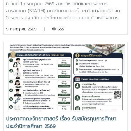
ในวันที่ 1 กรกฎาคม 2569 สาขาวิชาสถิติและการจัดการ
สารสนเทศ (STATIM) คณะวิทยาศาสตร์ มหาวิทยาลัยแม่โจ้ จัด
โครงการ ปฐมนิเทศนักศึกษาและติดตามความก้าวหน้าผลการ
ศึกษา ประจำภาคเรียนที่ 1/2569 เพื่อเตรียมความพร้อมให้
9 กรกฎาคม 2569 |
655
นักศึกษาทุกชั้นปี ทั้งด้านการเรียน การใช้ชีวิตในมหาวิทยาลัย
การวางแผนการศึกษา และการพัฒนาทักษะที่จำเป็น โดย
กิจกรรมประกอบด้วย - ทางหลักสูตรกล่าวแนะนำคณาจารย์ใน
หลักสูตร - การบรรยายหัวข้อ ผลลัพธ์การเรียนรู้ระดับหลักสูตร
โดยประธานหลักสูตรสาขาวิชาสถิติและการจัดการสารสนเทศ -
การบรรยายพิเศษ หัวข้อ “แนวทางการใช้ชีวิต ในมหาวิทยาลัย
และดูแลสุขภาพใจ” โดยได้รับเกียรติจาก นพ.พายุพล ศรีอภัย
จิตแพทย์ชำนาญการ ให้การบรรยายแก่นักศึกษาและคณาจารย์ -
กิจกรรมมอบหมายอาจารย์ที่ปรึกษานักศึกษาชั้นปีที่ 1 - แบ่งกลุ่ม
นักศึกษาเพื่อเตรียมความพร้อมในแต่ละระดับ - กิจกรรม แฟน
พันธุ์แท้ สาขา วิชาสถิติและการจัดการสารสนเทศ - กิจกรรม
พบปะอาจารย์ที่ปรึกษาให้คำแนะนำและติดตามผลการเรียนของ
นักศึกษาในที่ปรึกษา
ประกาศคณะวิทยาศาสตร์ เรื่อง รับสมัครทุนการศึกษา
ประจำปีการศึกษา 2569